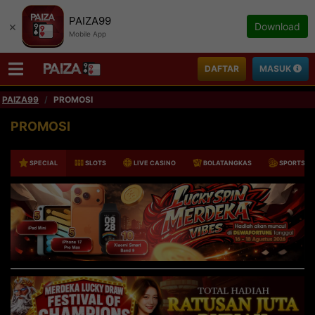
PAIZA99
×
Download
Mobile App
DAFTAR
MASUK
PAIZA99
PROMOSI
PROMOSI
SPECIAL
SLOTS
LIVE CASINO
BOLATANGKAS
SPORTSBO